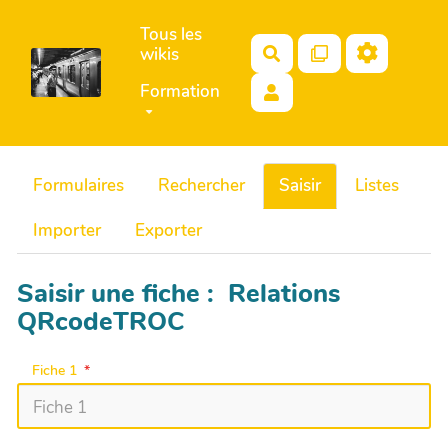
Aller au contenu principal
Tous les
wikis
Rechercher
Formation
Formulaires
Rechercher
Saisir
Listes
Importer
Exporter
Saisir une fiche : Relations
QRcodeTROC
Fiche 1