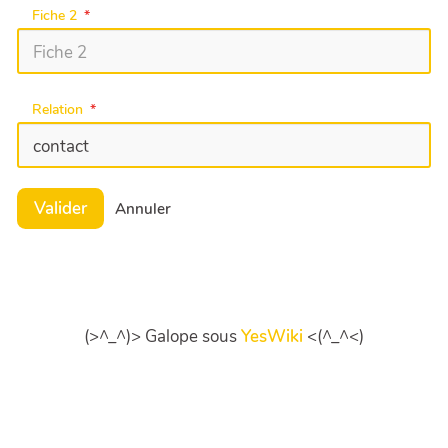
Fiche 2
Relation
Valider
Annuler
(>^_^)> Galope sous
YesWiki
<(^_^<)