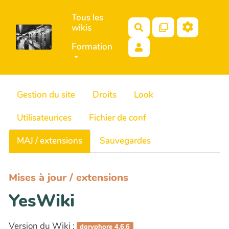
Aller au contenu principal
Tous les
wikis
Rechercher
Formation
Gestion du site
Droits
Look
Utilisateurices
Fichier de conf
MAJ / extensions
Sauvegardes
Mises à jour / extensions
YesWiki
Version du Wiki :
doryphore 4.6.6