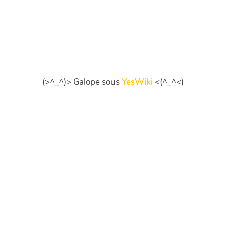
(>^_^)> Galope sous
YesWiki
<(^_^<)