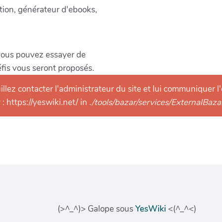
(>^_^)> Galope sous
YesWiki
<(^_^<)