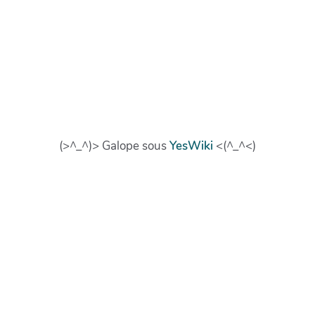
(>^_^)> Galope sous
YesWiki
<(^_^<)