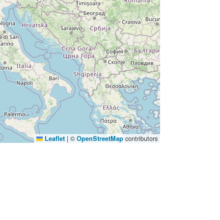
|
©
contributors
Leaflet
OpenStreetMap