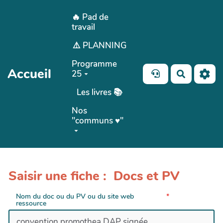
Aller au contenu principal
🔥 Pad de
travail
⚠️ PLANNING
Programme
Accueil
25
Recherch
Les livres 📚
Nos
"communs ♥️"
Saisir une fiche : Docs et PV
Nom du doc ou du PV ou du site web
ressource