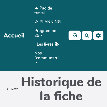
Aller au contenu principal
🔥 Pad de
travail
⚠️ PLANNING
Programme
Accueil
25
Recherch
Les livres 📚
Nos
"communs ♥️"
Historique de
Retour
la fiche