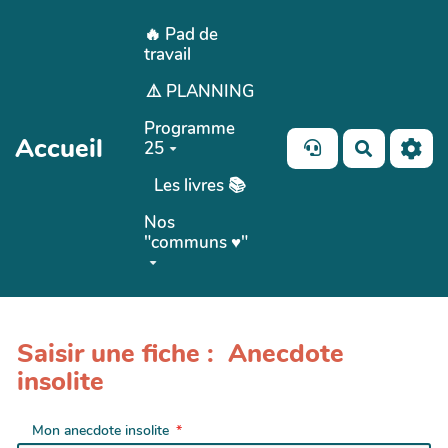
Aller au contenu principal
🔥 Pad de
travail
⚠️ PLANNING
Programme
Accueil
25
Recherch
Les livres 📚
Nos
"communs ♥️"
Saisir une fiche : Anecdote
insolite
Mon anecdote insolite