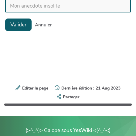
Valider
Annuler
Éditer la page
Dernière édition : 21 Aug 2023
Partager
(>^_^)> Galope sous
YesWiki
<(^_^<)