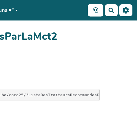
ns ♥️"
Recherch
esParLaMct2