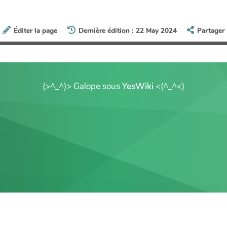
Éditer la page
Dernière édition : 22 May 2024
Partager
(>^_^)> Galope sous
YesWiki
<(^_^<)