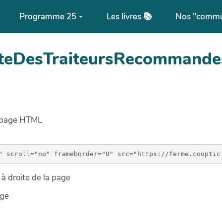
Programme 25
Les livres 📚
Nos "commu
isteDesTraiteursRecommand
e page HTML
à droite de la page
age