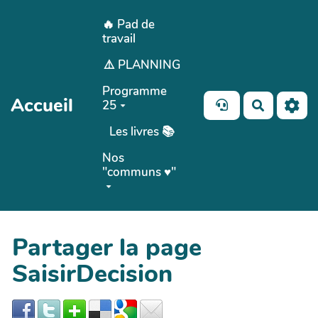
Aller au contenu principal
🔥 Pad de
travail
⚠️ PLANNING
Programme
Accueil
25
Recherch
Les livres 📚
Nos
"communs ♥️"
Partager la page
SaisirDecision