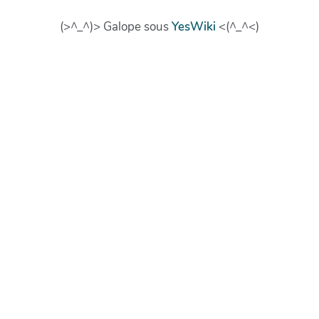
(>^_^)> Galope sous
YesWiki
<(^_^<)