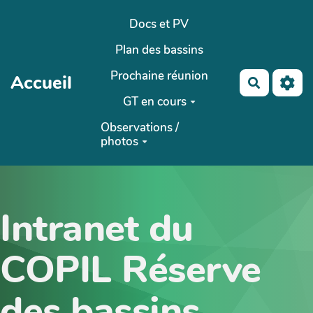
Aller au contenu principal
Docs et PV
Plan des bassins
Prochaine réunion
Accueil
Recherch
GT en cours
Observations /
photos
Intranet du
COPIL Réserve
des bassins