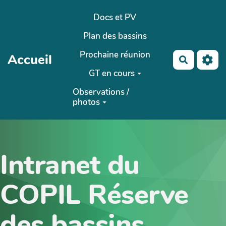
Aller au contenu principal
Docs et PV
Plan des bassins
Prochaine réunion
Accueil
Recherch
GT en cours
Observations /
photos
Intranet du
COPIL Réserve
des bassins