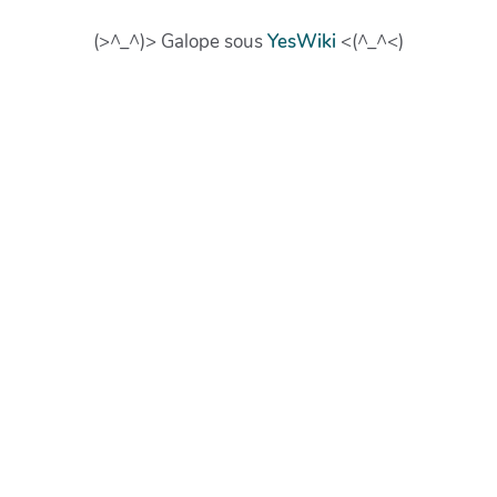
(>^_^)> Galope sous
YesWiki
<(^_^<)