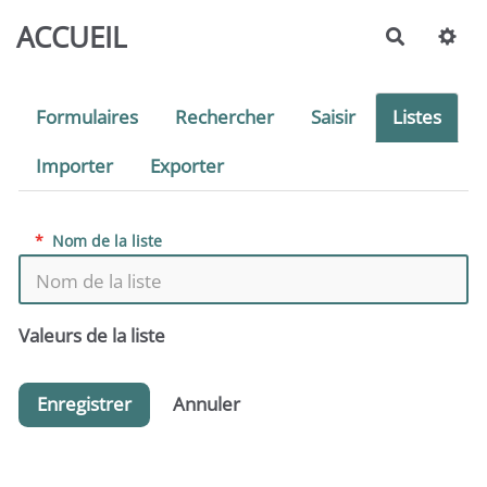
Aller au contenu principal
ACCUEIL
Recherch
Formulaires
Rechercher
Saisir
Listes
Importer
Exporter
*
Nom de la liste
Valeurs de la liste
Enregistrer
Annuler