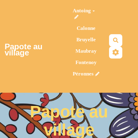
Aller au contenu principal
Antoing
Calonne
Bruyelle
Recherc
Papote au
Maubray
village
Fontenoy
Péronnes
Papote au
village