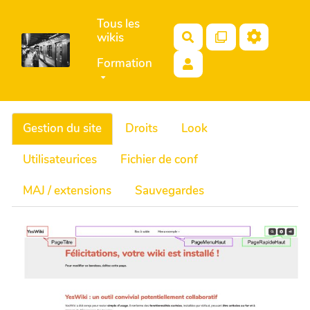
Aller au contenu principal
Tous les
wikis
Search
Formation
Gestion du site
Droits
Look
Utilisateurices
Fichier de conf
MAJ / extensions
Sauvegardes