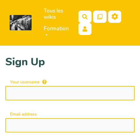
Aller au contenu principal
Tous les
wikis
Search
Formation
Sign Up
Your username
Email address