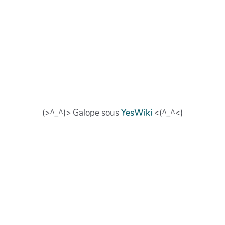
(>^_^)> Galope sous
YesWiki
<(^_^<)