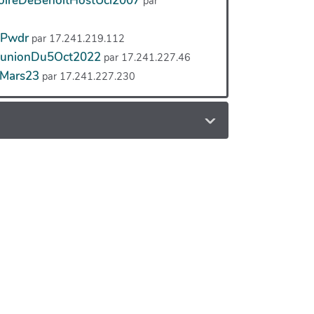
ireDeBenoitHostUcl2007
par
ePwdr
par 17.241.219.112
unionDu5Oct2022
par 17.241.227.46
Mars23
par 17.241.227.230