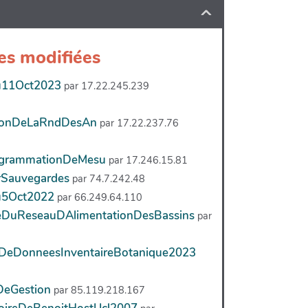
es modifiées
11Oct2023
par 17.22.245.239
tionDeLaRndDesAn
par 17.22.237.76
rogrammationDeMesu
par 17.246.15.81
rSauvegardes
par 74.7.242.48
5Oct2022
par 66.249.64.110
eDuReseauDAlimentationDesBassins
par
DeDonneesInventaireBotanique2023
DeGestion
par 85.119.218.167