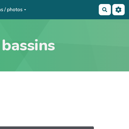
s / photos
Recherch
 bassins