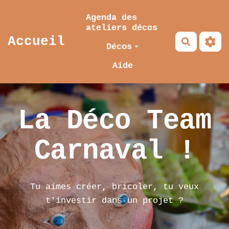
Aller au contenu principal
Agenda des
ateliers décos
Accueil
Recherch
Décos
Aide
La Déco Team
Carnaval !
Tu aimes créer, bricoler, tu veux
t'investir dans un projet ?