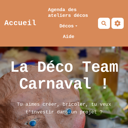
Aller au contenu principal
Agenda des
ateliers décos
Accueil
Recherch
Décos
Aide
La Déco Team
Carnaval !
Tu aimes créer, bricoler, tu veux
t'investir dans un projet ?