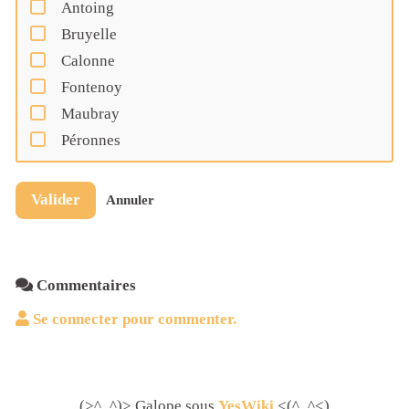
Antoing
Bruyelle
Calonne
Fontenoy
Maubray
Péronnes
Valider
Annuler
Commentaires
Se connecter pour commenter.
(>^_^)> Galope sous
YesWiki
<(^_^<)