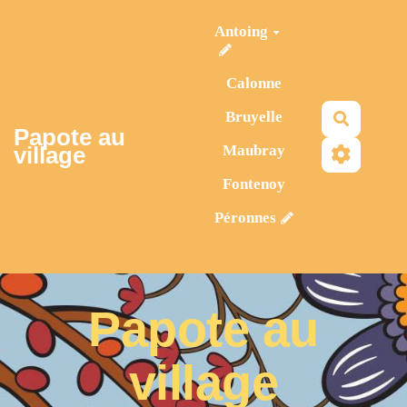
Aller au contenu principal
Antoing
Calonne
Bruyelle
Recherc
Papote au
Maubray
village
Fontenoy
Péronnes
Papote au
village