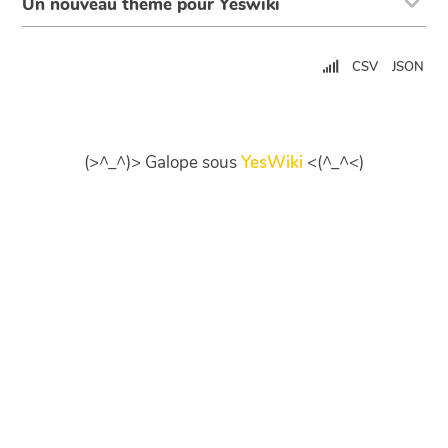
Un nouveau thème pour Yeswiki
CSV
JSON
(>^_^)> Galope sous
YesWiki
<(^_^<)