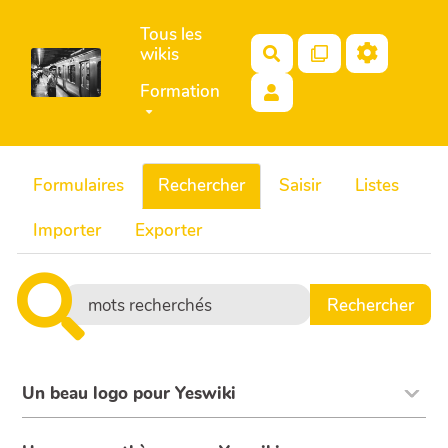
Aller au contenu principal
Tous les
wikis
Rechercher
Formation
Formulaires
Rechercher
Saisir
Listes
Importer
Exporter
Un beau logo pour Yeswiki