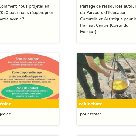
Comment nous projeter en
Partage de ressources autou
2040 pour nous réapproprier
du Parcours d'Education
notre avenir ?
Culturelle et Artistique pour l
Hainaut Centre (Coeur du
Hainaut)
éoloc
wikidebase
geoloc
pour tester