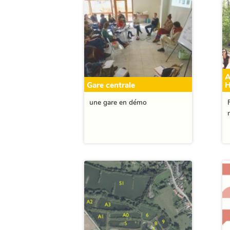
A
Gare centrale
H
une gare en démo