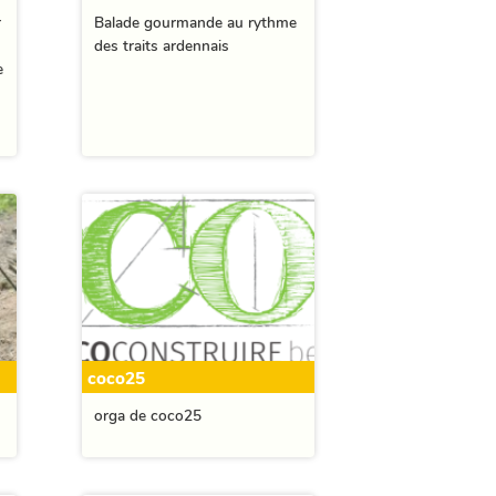
r
Balade gourmande au rythme
des traits ardennais
e
coco25
orga de coco25