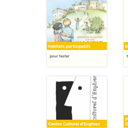
habitats participatifs
b
pour tester
P
Centre Culturel d'Enghien
O