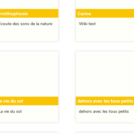
rnithophonie
Carine
Ecoute des sons de la nature
Wiki test
a vie du sol
dehors avec les tous petits
La vie du sol
dehors avec les tous petits