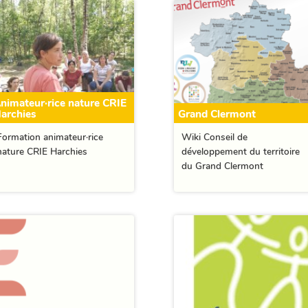
nimateur·rice nature CRIE
archies
Grand Clermont
Formation animateur·rice
Wiki Conseil de
nature CRIE Harchies
développement du territoire
du Grand Clermont