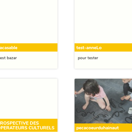
acasable
test-anneLo
test bazar
pour tester
ROSPECTIVE DES
PERATEURS CULTURELS
pecacoeurduhainaut