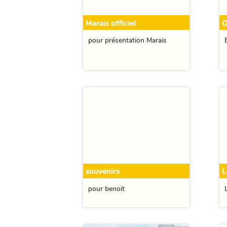
Marais officiel
O
pour présentation Marais
souvenirs
L
pour benoit