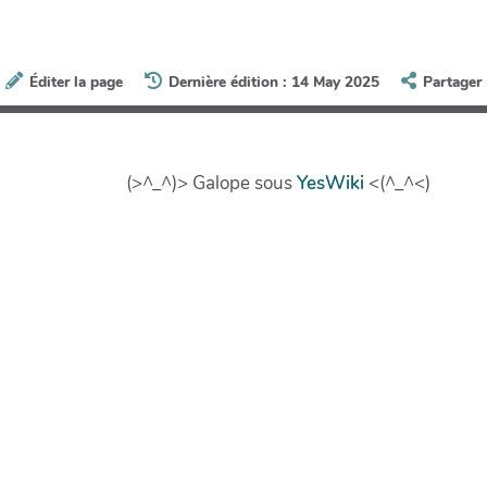
Éditer la page
Dernière édition : 14 May 2025
Partager
(>^_^)> Galope sous
YesWiki
<(^_^<)