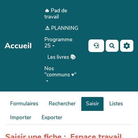
Aller au contenu principal
🔥 Pad de
travail
⚠️ PLANNING
Programme
Accueil
25
Recherch
Les livres 📚
Nos
"communs ♥️"
Formulaires
Rechercher
Saisir
Listes
Importer
Exporter
Saisir une fiche : Espace travail