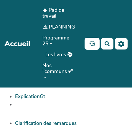
Aller au contenu principal
🔥 Pad de
travail
⚠️ PLANNING
Programme
Accueil
25
Recherch
Les livres 📚
Nos
"communs ♥️"
ExplicationGt
Clarification des remarques