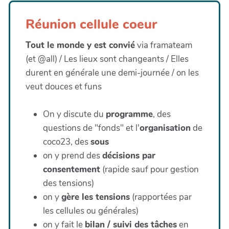
Réunion cellule coeur
Tout le monde y est convié
via framateam
(et @all) / Les lieux sont changeants / Elles
durent en générale une demi-journée / on les
veut douces et funs
On y discute du
programme
, des
questions de "fonds" et l'
organisation
de
coco23, des
sous
on y prend des
décisions par
consentement
(rapide sauf pour gestion
des tensions)
on y
gère les tensions
(rapportées par
les cellules ou générales)
on y fait le
bilan / suivi des tâches
en