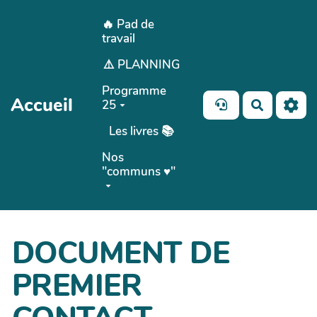
Aller au contenu principal
🔥 Pad de
travail
⚠️ PLANNING
Programme
Accueil
25
Recherch
Les livres 📚
Nos
"communs ♥️"
DOCUMENT DE
PREMIER