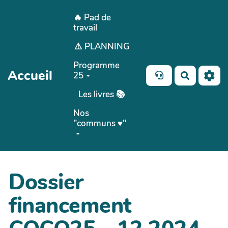
Aller au contenu principal
🔥 Pad de
travail
⚠️ PLANNING
Programme
Accueil
25
Recherch
Les livres 📚
Nos
"communs ♥️"
Dossier
financement