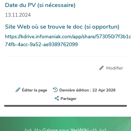
Date du PV (si nécessaire)
13.11.2024
Site Web où se trouve le doc (si opportun)
https://kdrive.infomaniak.com/app/share/573050/7f3b1
74fb-4acc-9a52-ae9389762099
Modifier
Éditer la page
Dernière édition : 22 Apr 2026
Partager
(>^_^)> Galope sous
YesWiki
<(^_^<)