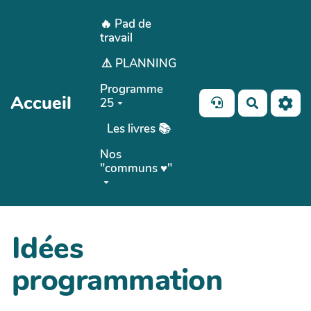
Aller au contenu principal
🔥 Pad de
travail
⚠️ PLANNING
Programme
Accueil
25
Recherch
Les livres 📚
Nos
"communs ♥️"
Idées
programmation