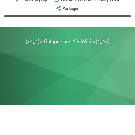
Partager
(>^_^)> Galope sous
YesWiki
<(^_^<)