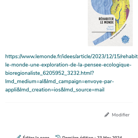
https://www.lemonde.fr/idees/article/2023/12/15/rehabit
le-monde-une-exploration-de-la-pensee-ecologique-
bioregionaliste_6205952_3232.html?
lmd_medium=al&lmd_campaign=envoye-par-
appli&lmd_creation=ios&lmd_source=mail
Modifier
Éditer la page
Dernière édition : 23 May 2024