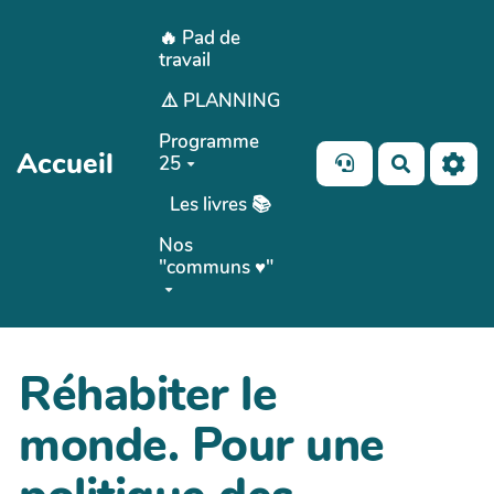
Aller au contenu principal
🔥 Pad de
travail
⚠️ PLANNING
Programme
Accueil
25
Recherch
Les livres 📚
Nos
"communs ♥️"
Réhabiter le
monde. Pour une