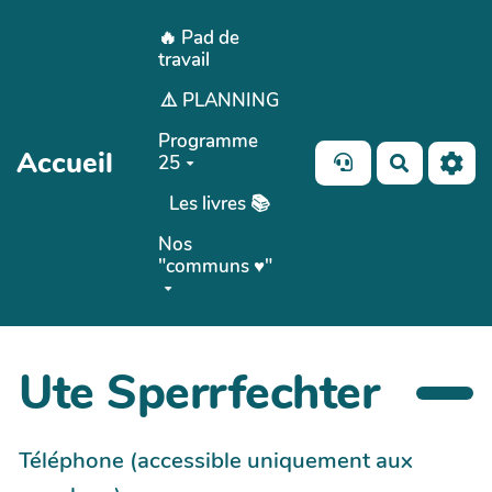
Aller au contenu principal
🔥 Pad de
travail
⚠️ PLANNING
Programme
Accueil
25
Recherch
Les livres 📚
Nos
"communs ♥️"
Ute Sperrfechter
Téléphone (accessible uniquement aux