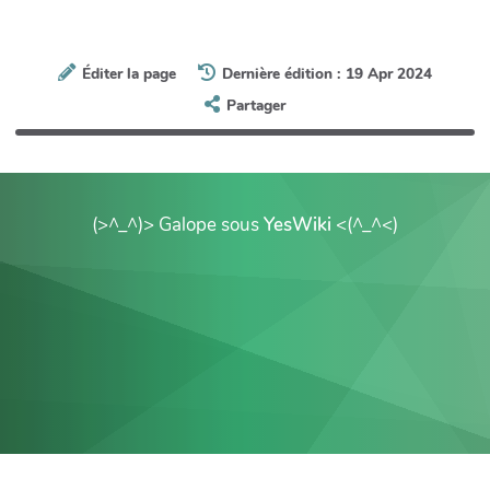
Éditer la page
Dernière édition : 19 Apr 2024
Partager
(>^_^)> Galope sous
YesWiki
<(^_^<)