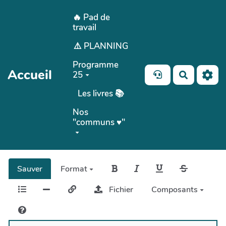
Aller au contenu principal
🔥 Pad de
travail
⚠️ PLANNING
Programme
Accueil
25
Recherch
Les livres 📚
Nos
"communs ♥️"
Sauver
Format
Fichier
Composants