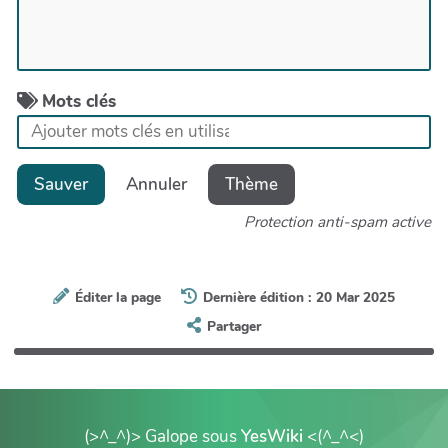
Mots clés
Sauver
Annuler
Thème
Protection anti-spam active
Éditer la page
Dernière édition : 20 Mar 2025
Partager
(>^_^)> Galope sous
YesWiki
<(^_^<)