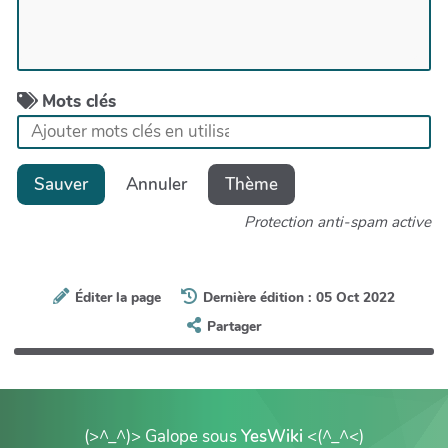
Mots clés
Sauver
Annuler
Thème
Protection anti-spam active
Éditer la page
Dernière édition : 05 Oct 2022
Partager
(>^_^)> Galope sous
YesWiki
<(^_^<)