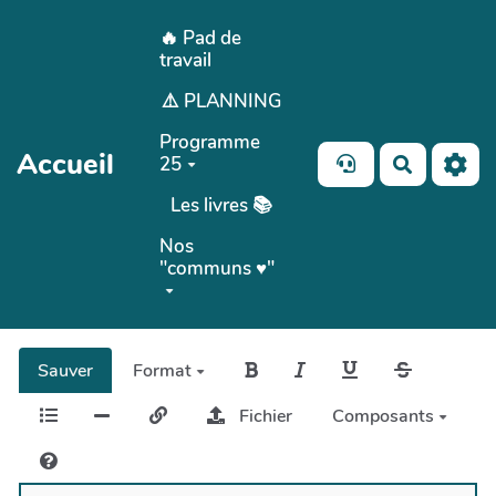
Aller au contenu principal
🔥 Pad de
travail
⚠️ PLANNING
Programme
Accueil
25
Recherch
Les livres 📚
Nos
"communs ♥️"
Sauver
Format
Fichier
Composants